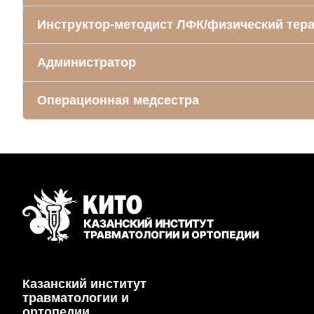
Инструктор-методист ЛФК/физический тер
Администратор
Операционная медсестра
Казанский институт
травматологии и
ортопедии