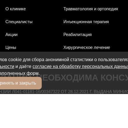
О клинике
Травматология и ортопедия
Специалисты
Инъекционная терапия
Акции
Реабилитация
Цены
Хирургическое лечение
ов cookie для сбора анонимной статистики о пользователя
ьности
и даёте
согласие на обработку персональных данны
аполненных форм.
ЗАНИЯ. НЕОБХОДИМА КОНСУ
ринять и закрыть
И Л041-01181-16/00347322 ОТ 28.12.2021 Г. ВЫДАНА МИ
КАСАЮЩАЯСЯ СТОИМОСТИ, НОСИТ ИНФОРМАЦИОННЫЙ ХАР
ОИМОСТЬ МОЖНО УТОЧНИТЬ У НАШИХ АДМИНИСТРАТОРОВ П