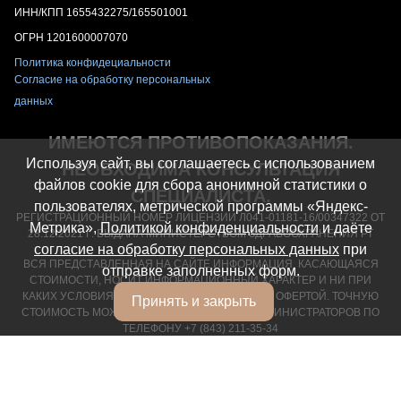
ИНН/КПП 1655432275/165501001
ОГРН 1201600007070
Политика конфидециальности
Согласие на обработку персональных
данных
ИМЕЮТСЯ ПРОТИВОПОКАЗАНИЯ.
Используя сайт, вы соглашаетесь с использованием
НЕОБХОДИМА КОНСУЛЬТАЦИЯ
файлов cookie для сбора анонимной статистики о
СПЕЦИАЛИСТА.
пользователях, метрической программы «Яндекс-
РЕГИСТРАЦИОННЫЙ НОМЕР ЛИЦЕНЗИИ Л041-01181-16/00347322 ОТ
Метрика»,
Политикой конфиденциальности
и даёте
28.12.2021 Г. ВЫДАНА МИНИСТЕРСТВОМ ЗДРАВООХРАНЕНИЯ РТ
согласие на обработку персональных данных
при
ВСЯ ПРЕДСТАВЛЕННАЯ НА САЙТЕ ИНФОРМАЦИЯ, КАСАЮЩАЯСЯ
отправке заполненных форм.
СТОИМОСТИ, НОСИТ ИНФОРМАЦИОННЫЙ ХАРАКТЕР И НИ ПРИ
КАКИХ УСЛОВИЯХ НЕ ЯВЛЯЕТСЯ ПУБЛИЧНОЙ ОФЕРТОЙ. ТОЧНУЮ
Принять и закрыть
СТОИМОСТЬ МОЖНО УТОЧНИТЬ У НАШИХ АДМИНИСТРАТОРОВ ПО
ТЕЛЕФОНУ +7 (843) 211-35-34