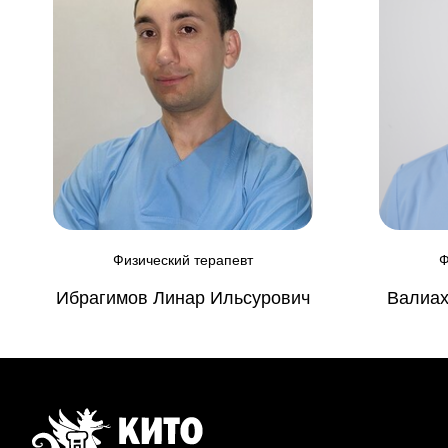
Физический терапевт
Ф
Ибрагимов Линар Ильсурович
Валиах