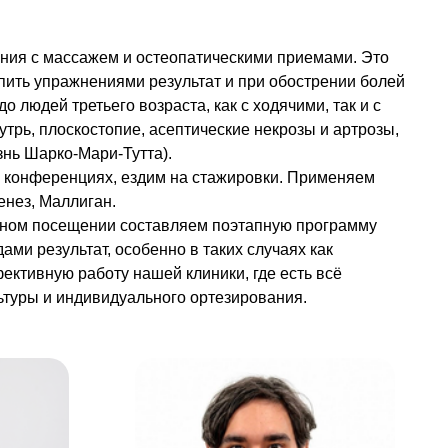
ения с массажем и остеопатическими приемами. Это
пить упражнениями результат и при обострении болей
людей третьего возраста, как с ходячими, так и с
трь, плоскостопие, асептические некрозы и артрозы,
знь Шарко-Мари-Тутта).
 в конференциях, ездим на стажировки. Применяем
енез, Маллиган.
ярном посещении составляем поэтапную программу
ми результат, особенно в таких случаях как
ктивную работу нашей клиники, где есть всё
ьтуры и индивидуального ортезирования.