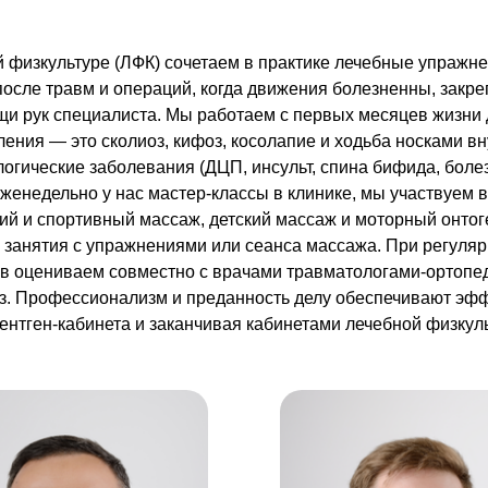
 физкультуре (ЛФК) сочетаем в практике лечебные упражн
осле травм и операций, когда движения болезненны, закре
 рук специалиста. Мы работаем с первых месяцев жизни до 
ия — это сколиоз, кифоз, косолапие и ходьба носками вну
огические заболевания (ДЦП, инсульт, спина бифида, боле
женедельно у нас мастер-классы в клинике, мы участвуем
ий и спортивный массаж, детский массаж и моторный онтог
о занятия с упражнениями или сеанса массажа. При регул
в оцениваем совместно с врачами травматологами-ортопеда
з. Профессионализм и преданность делу обеспечивают эффе
ентген-кабинета и заканчивая кабинетами лечебной физкул