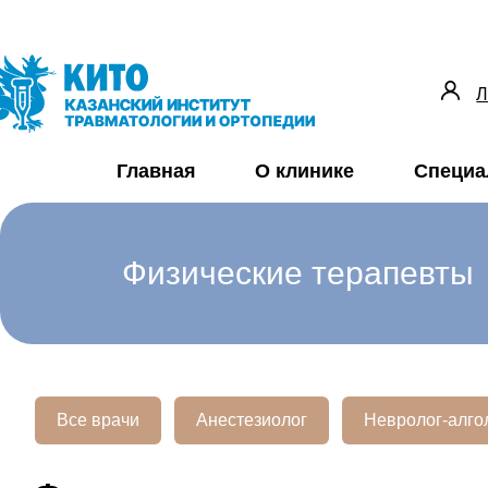
Л
Главная
О клинике
Специа
Физические терапевты
Все врачи
Анестезиолог
Невролог-алго