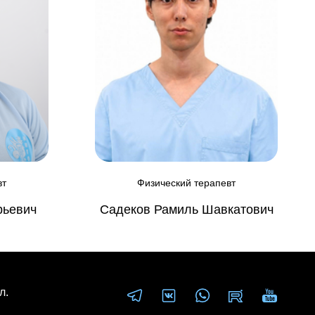
вт
Физический терапевт
рьевич
Садеков Рамиль Шавкатович
л.