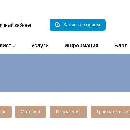
Запись на прием
ичный кабинет
листы
Услуги
Информация
Блог
лог
Ортезист
Ревматолог
Травматолог-о