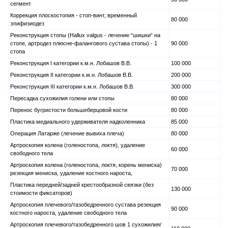
сегмент
Коррекция плоскостопия - стоп-винт, временный
80 000
эпифизиодез
Реконструкция стопы (Hallux valgus - лечение “шишки“ на
стопе, артродез плюсне-фалангового сустава стопы) - 1
90 000
стопа
Реконструкция I категории к.м.н. Лобашов В.В.
100 000
Реконструкция II категории к.м.н. Лобашов В.В.
200 000
Реконструкция III категории к.м.н. Лобашов В.В.
300 000
Пересадка сухожилия голени или стопы
80 000
Перенос бугристости большеберцовой кости
80 000
Пластика медиального удерживателя надколенника
85 000
Операция Латарже (лечение вывиха плеча)
80 000
Артроскопия колена (голеностопа, локтя), удаление
60 000
свободного тела
Артроскопия колена (голеностопа, локтя, корень мениска)
70 000
резекция мениска, удаление костного нароста,
Пластика передней/задней крестообразной связки (без
130 000
стоимости фиксаторов)
Артроскопия плечевого/тазобедренного сустава резекция
90 000
костного нароста, удаление свободного тела
Артроскопия плечевого/тазобедренного шов 1 сухожилия/