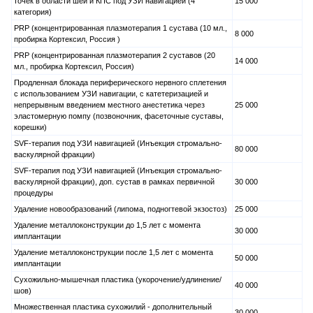
точек в области шеи и КПС под УЗИ навигацией (4
15 000
категория)
PRP (концентрированная плазмотерапия 1 сустава (10 мл.,
8 000
пробирка Кортексил, Россия )
PRP (концентрированная плазмотерапия 2 суставов (20
14 000
мл., пробирка Кортексил, Россия)
Продленная блокада периферического нервного сплетения
с использованием УЗИ навигации, с катетеризацией и
непрерывным введением местного анестетика через
25 000
эластомерную помпу (позвоночник, фасеточные суставы,
корешки)
SVF-терапия под УЗИ навигацией (Инъекция стромально-
80 000
васкулярной фракции)
SVF-терапия под УЗИ навигацией (Инъекция стромально-
васкулярной фракции), доп. сустав в рамках первичной
30 000
процедуры
Удаление новообразований (липома, подногтевой экзостоз)
25 000
Удаление металлоконструкции до 1,5 лет с момента
30 000
имплантации
Удаление металлоконструкции после 1,5 лет с момента
50 000
имплантации
Сухожильно-мышечная пластика (укорочение/удлинение/
40 000
шов)
Множественная пластика сухожилий - дополнительный
30 000