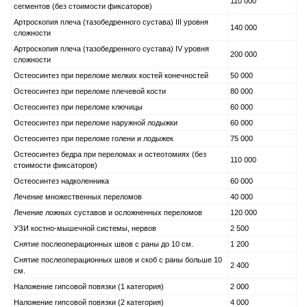
110 000
сегментов (без стоимости фиксаторов)
Артроскопия плеча (тазобедренного сустава) III уровня
140 000
сложности
Артроскопия плеча (тазобедренного сустава) IV уровня
200 000
сложности
Остеосинтез при переломе мелких костей конечностей
50 000
Остеосинтез при переломе плечевой кости
80 000
Остеосинтез при переломе ключицы
60 000
Остеосинтез при переломе наружной лодыжки
60 000
Остеосинтез при переломе голени и лодыжек
75 000
Остеосинтез бедра при переломах и остеотомиях (без
110 000
стоимости фиксаторов)
Остеосинтез надколенника
60 000
Лечение множественных переломов
40 000
Лечение ложных суставов и осложненных переломов
120 000
УЗИ костно-мышечной системы, нервов
2 500
Снятие послеоперационных швов с раны до 10 см.
1 200
Снятие послеоперационных швов и скоб с раны больше 10
2 400
см.
Наложение гипсовой повязки (1 категория)
2 000
Наложение гипсовой повязки (2 категория)
4 000