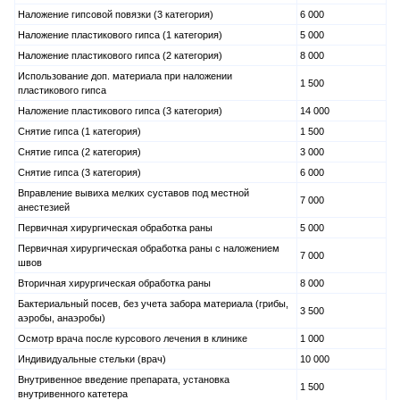
Наложение гипсовой повязки (3 категория)
6 000
Наложение пластикового гипса (1 категория)
5 000
Наложение пластикового гипса (2 категория)
8 000
Использование доп. материала при наложении
1 500
пластикового гипса
Наложение пластикового гипса (3 категория)
14 000
Снятие гипса (1 категория)
1 500
Снятие гипса (2 категория)
3 000
Снятие гипса (3 категория)
6 000
Вправление вывиха мелких суставов под местной
7 000
анестезией
Первичная хирургическая обработка раны
5 000
Первичная хирургическая обработка раны с наложением
7 000
швов
Вторичная хирургическая обработка раны
8 000
Бактериальный посев, без учета забора материала (грибы,
3 500
аэробы, анаэробы)
Осмотр врача после курсового лечения в клинике
1 000
Индивидуальные стельки (врач)
10 000
Внутривенное введение препарата, установка
1 500
внутривенного катетера