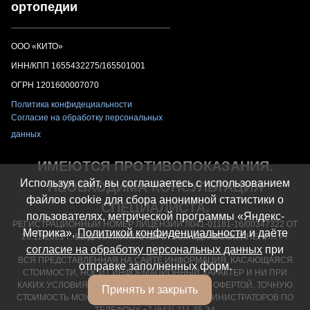
ортопедии
ООО «КИТО»
ИНН/КПП 1655432275/165501001
ОГРН 1201600007070
Политика конфидециальности
Согласие на обработку персональных
данных
ИМЕЮТСЯ ПРОТИВОПОКАЗАНИЯ.
Используя сайт, вы соглашаетесь с использованием
НЕОБХОДИМА КОНСУЛЬТАЦИЯ
файлов cookie для сбора анонимной статистики о
СПЕЦИАЛИСТА.
пользователях, метрической программы «Яндекс-
РЕГИСТРАЦИОННЫЙ НОМЕР ЛИЦЕНЗИИ Л041-01181-16/00347322 ОТ
Метрика»,
Политикой конфиденциальности
и даёте
28.12.2021 Г. ВЫДАНА МИНИСТЕРСТВОМ ЗДРАВООХРАНЕНИЯ РТ
согласие на обработку персональных данных
при
ВСЯ ПРЕДСТАВЛЕННАЯ НА САЙТЕ ИНФОРМАЦИЯ, КАСАЮЩАЯСЯ
отправке заполненных форм.
СТОИМОСТИ, НОСИТ ИНФОРМАЦИОННЫЙ ХАРАКТЕР И НИ ПРИ
КАКИХ УСЛОВИЯХ НЕ ЯВЛЯЕТСЯ ПУБЛИЧНОЙ ОФЕРТОЙ. ТОЧНУЮ
Принять и закрыть
СТОИМОСТЬ МОЖНО УТОЧНИТЬ У НАШИХ АДМИНИСТРАТОРОВ ПО