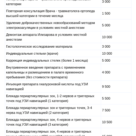
3 000
категории
Повторная консультация Врача - травматолога-ортопеда
1 500
высшей категории в течение месяца
Удаление доброкачественных новообразований методом
5 000
электрокоагуляции в условиях местной анестезии
Демонтаж аппарата Илизарова в условиях местной
10 000
анестезии
Гистологическое исследование материала
3 000
Индивидуальные стельки (врачи)
10 000
Коррекция индивидуальных стелек (более 1 месяца)
5 000
Внутривенное введение препарата с применением
капельницы и размещением в палате временного
4 000
пребывания (без стоимости препарата)
Инъекция препарата гиалуроновой кислоты под УЗИ
9 500
навигацией
Блокада периартикулярных зон, 1-2 нервов и триггерных
5 500
точек под УЗИ навигацией (1 категория)
Блокада периартикулярных зон и триггерных точек, 3-4
7 500
нерва под УЗИ навигацией (2 категория)
Блокада периартикулярных зон, 4 нервов и триггерных
10 500
точек под УЗИ навигацией (3 категория)
Блокада периартикулярных зон, 4 нервов и триггерных