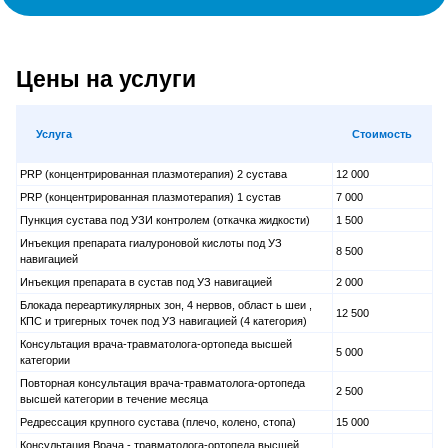
Цены на услуги
Услуга
Стоимость
PRP (концентрированная плазмотерапия) 2 сустава
12 000
PRP (концентрированная плазмотерапия) 1 сустав
7 000
Пункция сустава под УЗИ контролем (откачка жидкости)
1 500
Инъекция препарата гиалуроновой кислоты под УЗ
8 500
навигацией
Инъекция препарата в сустав под УЗ навигацией
2 000
Блокада переартикулярных зон, 4 нервов, област ь шеи ,
12 500
КПС и тригерных точек под УЗ навигацией (4 категория)
Консультация врача-травматолога-ортопеда высшей
5 000
категории
Повторная консультация врача-травматолога-ортопеда
2 500
высшей категории в течение месяца
Редрессация крупного сустава (плечо, колено, стопа)
15 000
Консультация Врача - травматолога-ортопеда высшей